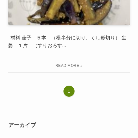
材料 茄子 ５本 （横半分に切り、くし形切り） 生
姜 １片 （すりおろす...
1
アーカイブ